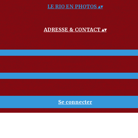
LE RIO EN PHOTOS
▴
▾
ADRESSE & CONTACT
▴
▾
Se connecter