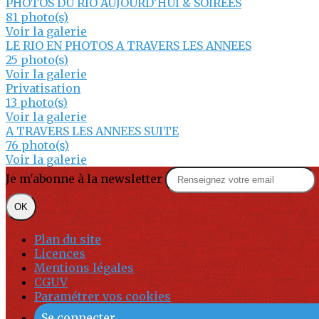
PHOTOS DU RIO AUJOURD'HUI & SOIRÉES
81 photo(s)
Voir la galerie
LE RIO EN PHOTOS A TRAVERS LES ANNEES
25 photo(s)
Voir la galerie
Privatisation
13 photo(s)
Voir la galerie
A TRAVERS LES ANNEES SUITE
76 photo(s)
Voir la galerie
Je m'abonne à la newsletter
OK
Plan du site
Licences
Mentions légales
CGUV
Paramétrer vos cookies
Se connecter