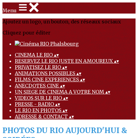
Menu
Ajoutez un logo, un bouton, des réseaux sociaux
Cliquez pour éditer
CINEMA LE RIO
▴
▾
RESERVEZ LE RIO JUSTE EN AMOUREUX
▴
▾
PRIVATISEZ LE RIO
▴
▾
ANIMATIONS POSSIBLES
▴
▾
FILMS CINE EXPERIENCES
▴
▾
ANECDOTES CINE
▴
▾
UN SIEGE DE CINEMA A VOTRE NOM
▴
▾
VIDEOS SUR LE RIO
▴
▾
PRESSE - RADIO
▴
▾
LE RIO EN PHOTOS
▴
▾
ADRESSE & CONTACT
▴
▾
PHOTOS DU RIO AUJOURD'HUI &